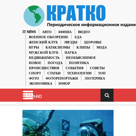
IT NEWS
АВТО
АФИША
ВИДЕО
ВОЕННОЕ ОБОЗРЕНИЕ
ЕДА
ЖЕНСКИЙ КЛУБ
ЗВЕЗДЫ
ЗДОРОВЬЕ
ИГРЫ
КАТАКЛИЗМЫ
КЛИПЫ
МОДА
МУЖСКОЙ КЛУБ
НАУКА
НЕДВИЖИМОСТЬ
НЕОБЪЯСНИМОЕ
НОВОЕ
ПОГОДА
ПОЛИТИКА
ПРОИСШЕСТВИЯ
СОБЫТИЯ
СОВЕТЫ
СПОРТ
СТАТЬИ
ТЕХНОЛОГИИ
ТОП
ФОТО
ФОТОРЕПОРТАЖИ
ЭЗОТЕРИКА
ЭКОНОМИКА
ЮМОР
Меню