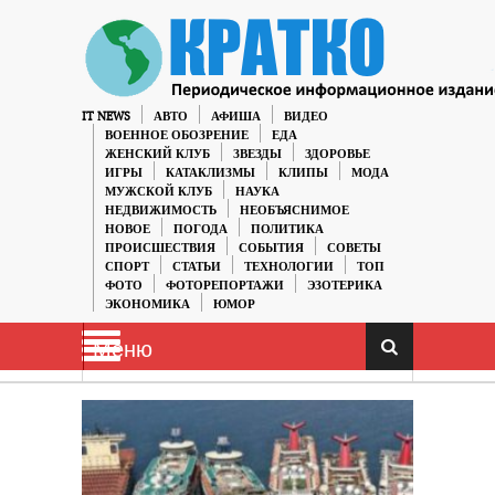
IT NEWS
АВТО
АФИША
ВИДЕО
ВОЕННОЕ ОБОЗРЕНИЕ
ЕДА
ЖЕНСКИЙ КЛУБ
ЗВЕЗДЫ
ЗДОРОВЬЕ
ИГРЫ
КАТАКЛИЗМЫ
КЛИПЫ
МОДА
МУЖСКОЙ КЛУБ
НАУКА
НЕДВИЖИМОСТЬ
НЕОБЪЯСНИМОЕ
НОВОЕ
ПОГОДА
ПОЛИТИКА
ПРОИСШЕСТВИЯ
СОБЫТИЯ
СОВЕТЫ
СПОРТ
СТАТЬИ
ТЕХНОЛОГИИ
ТОП
ФОТО
ФОТОРЕПОРТАЖИ
ЭЗОТЕРИКА
ЭКОНОМИКА
ЮМОР
Меню