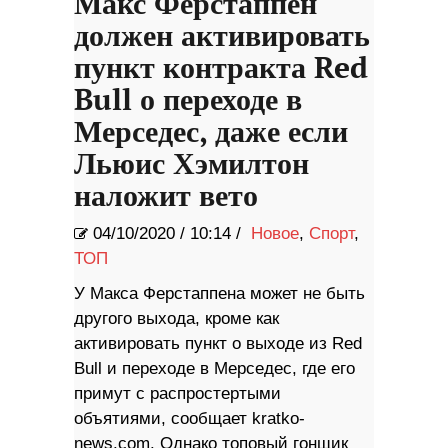
Макс Ферстаппен
должен активировать
пункт контракта Red
Bull о переходе в
Мерседес, даже если
Льюис Хэмилтон
наложит вето
04/10/2020
/
10:14 /
Новое
,
Спорт
,
ТОП
У Макса Ферстаппена может не быть
другого выхода, кроме как
активировать пункт о выходе из Red
Bull и переходе в Мерседес, где его
примут с распростертыми
объятиями, сообщает kratko-
news.com. Однако топовый гонщик