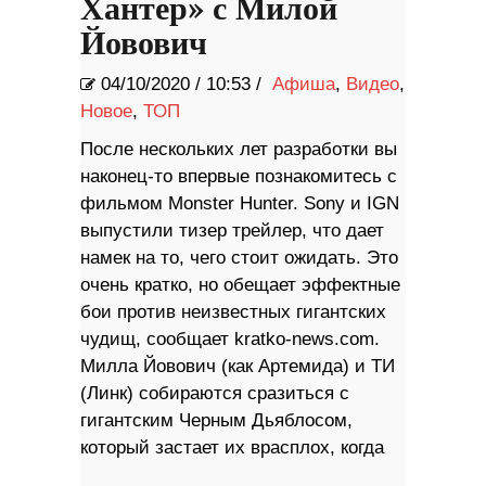
Хантер» с Милой
Йовович
04/10/2020
/
10:53 /
Афиша
,
Видео
,
Новое
,
ТОП
После нескольких лет разработки вы
наконец-то впервые познакомитесь с
фильмом Monster Hunter. Sony и IGN
выпустили тизер трейлер, что дает
намек на то, чего стоит ожидать. Это
очень кратко, но обещает эффектные
бои против неизвестных гигантских
чудищ, сообщает kratko-news.com.
Милла Йовович (как Артемида) и ТИ
(Линк) собираются сразиться с
гигантским Черным Дьяблосом,
который застает их врасплох, когда