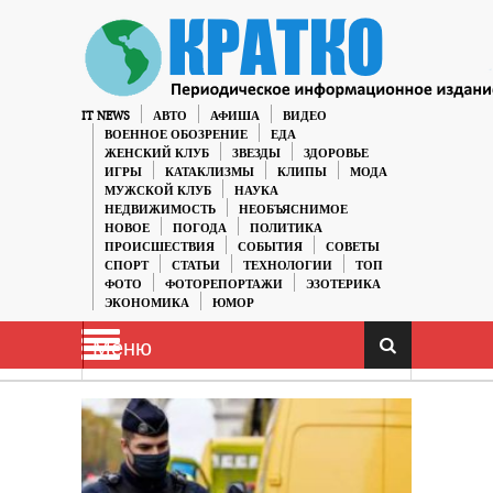
IT NEWS
АВТО
АФИША
ВИДЕО
ВОЕННОЕ ОБОЗРЕНИЕ
ЕДА
ЖЕНСКИЙ КЛУБ
ЗВЕЗДЫ
ЗДОРОВЬЕ
ИГРЫ
КАТАКЛИЗМЫ
КЛИПЫ
МОДА
МУЖСКОЙ КЛУБ
НАУКА
НЕДВИЖИМОСТЬ
НЕОБЪЯСНИМОЕ
НОВОЕ
ПОГОДА
ПОЛИТИКА
ПРОИСШЕСТВИЯ
СОБЫТИЯ
СОВЕТЫ
СПОРТ
СТАТЬИ
ТЕХНОЛОГИИ
ТОП
ФОТО
ФОТОРЕПОРТАЖИ
ЭЗОТЕРИКА
ЭКОНОМИКА
ЮМОР
Меню