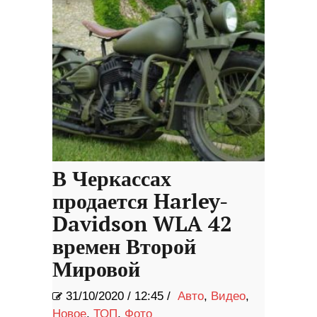
В Черкассах
продается Harley-
Davidson WLA 42
времен Второй
Мировой
31/10/2020
/
12:45 /
Авто
,
Видео
,
Новое
,
ТОП
,
Фото