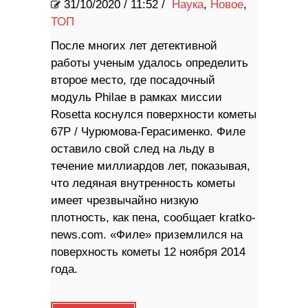
31/10/2020
/
11:52 /
Наука
,
Новое
,
ТОП
После многих лет детективной
работы ученым удалось определить
второе место, где посадочный
модуль Philae в рамках миссии
Rosetta коснулся поверхности кометы
67P / Чурюмова-Герасименко. Филе
оставило свой след на льду в
течение миллиардов лет, показывая,
что ледяная внутренность кометы
имеет чрезвычайно низкую
плотность, как пена, сообщает kratko-
news.com. «Филе» приземлился на
поверхность кометы 12 ноября 2014
года.