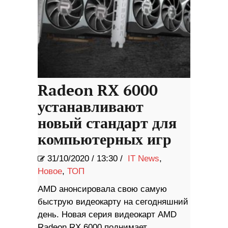
Radeon RX 6000
устанавливают
новый стандарт для
компьютерных игр
31/10/2020
/
13:30 /
IT News
,
Новое
,
ТОП
AMD анонсировала свою самую
быструю видеокарту на сегодняшний
день. Новая серия видеокарт AMD
Radeon RX 6000 поднимает