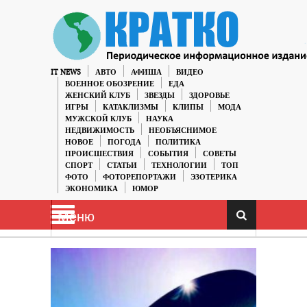
IT NEWS
АВТО
АФИША
ВИДЕО
ВОЕННОЕ ОБОЗРЕНИЕ
ЕДА
ЖЕНСКИЙ КЛУБ
ЗВЕЗДЫ
ЗДОРОВЬЕ
ИГРЫ
КАТАКЛИЗМЫ
КЛИПЫ
МОДА
МУЖСКОЙ КЛУБ
НАУКА
НЕДВИЖИМОСТЬ
НЕОБЪЯСНИМОЕ
НОВОЕ
ПОГОДА
ПОЛИТИКА
ПРОИСШЕСТВИЯ
СОБЫТИЯ
СОВЕТЫ
СПОРТ
СТАТЬИ
ТЕХНОЛОГИИ
ТОП
ФОТО
ФОТОРЕПОРТАЖИ
ЭЗОТЕРИКА
ЭКОНОМИКА
ЮМОР
Меню