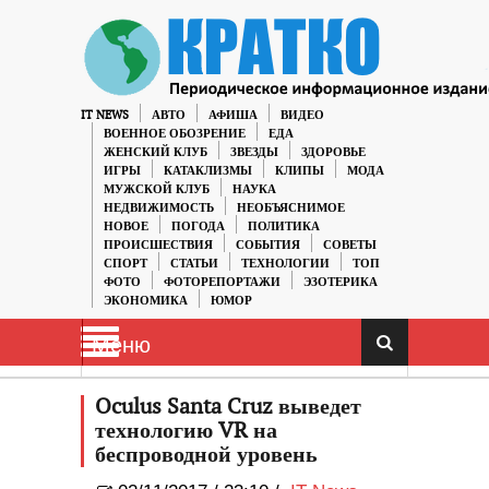
IT NEWS
АВТО
АФИША
ВИДЕО
ВОЕННОЕ ОБОЗРЕНИЕ
ЕДА
ЖЕНСКИЙ КЛУБ
ЗВЕЗДЫ
ЗДОРОВЬЕ
ИГРЫ
КАТАКЛИЗМЫ
КЛИПЫ
МОДА
МУЖСКОЙ КЛУБ
НАУКА
НЕДВИЖИМОСТЬ
НЕОБЪЯСНИМОЕ
НОВОЕ
ПОГОДА
ПОЛИТИКА
ПРОИСШЕСТВИЯ
СОБЫТИЯ
СОВЕТЫ
СПОРТ
СТАТЬИ
ТЕХНОЛОГИИ
ТОП
ФОТО
ФОТОРЕПОРТАЖИ
ЭЗОТЕРИКА
ЭКОНОМИКА
ЮМОР
Меню
Oculus Santa Cruz выведет
технологию VR на
беспроводной уровень