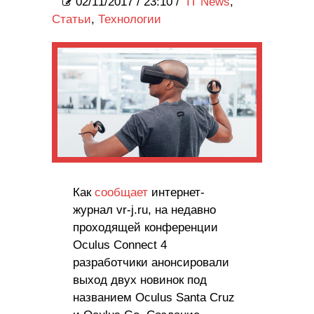
02/11/2017
/
23:10 /
IT News
,
Статьи
,
Технологии
Как
сообщает
интернет-
журнал vr-j.ru, на недавно
проходящей конференции
Oculus Connect 4
разработчики анонсировали
выход двух новинок под
названием Oculus Santa Cruz