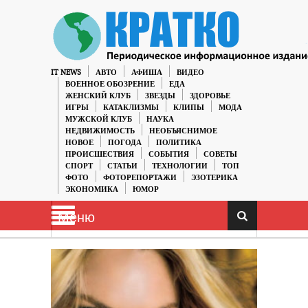
IT NEWS
АВТО
АФИША
ВИДЕО
ВОЕННОЕ ОБОЗРЕНИЕ
ЕДА
ЖЕНСКИЙ КЛУБ
ЗВЕЗДЫ
ЗДОРОВЬЕ
ИГРЫ
КАТАКЛИЗМЫ
КЛИПЫ
МОДА
МУЖСКОЙ КЛУБ
НАУКА
НЕДВИЖИМОСТЬ
НЕОБЪЯСНИМОЕ
НОВОЕ
ПОГОДА
ПОЛИТИКА
ПРОИСШЕСТВИЯ
СОБЫТИЯ
СОВЕТЫ
СПОРТ
СТАТЬИ
ТЕХНОЛОГИИ
ТОП
ФОТО
ФОТОРЕПОРТАЖИ
ЭЗОТЕРИКА
ЭКОНОМИКА
ЮМОР
Меню