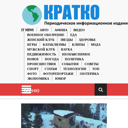
IT NEWS
АВТО
АФИША
ВИДЕО
ВОЕННОЕ ОБОЗРЕНИЕ
ЕДА
ЖЕНСКИЙ КЛУБ
ЗВЕЗДЫ
ЗДОРОВЬЕ
ИГРЫ
КАТАКЛИЗМЫ
КЛИПЫ
МОДА
МУЖСКОЙ КЛУБ
НАУКА
НЕДВИЖИМОСТЬ
НЕОБЪЯСНИМОЕ
НОВОЕ
ПОГОДА
ПОЛИТИКА
ПРОИСШЕСТВИЯ
СОБЫТИЯ
СОВЕТЫ
СПОРТ
СТАТЬИ
ТЕХНОЛОГИИ
ТОП
ФОТО
ФОТОРЕПОРТАЖИ
ЭЗОТЕРИКА
ЭКОНОМИКА
ЮМОР
Меню