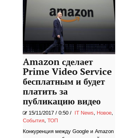
Amazon сделает
Prime Video Service
бесплатным и будет
платить за
публикацию видео
15/11/2017
/
0:50 /
IT News
,
Новое
,
События
,
ТОП
Конкуренция между Google и Amazon