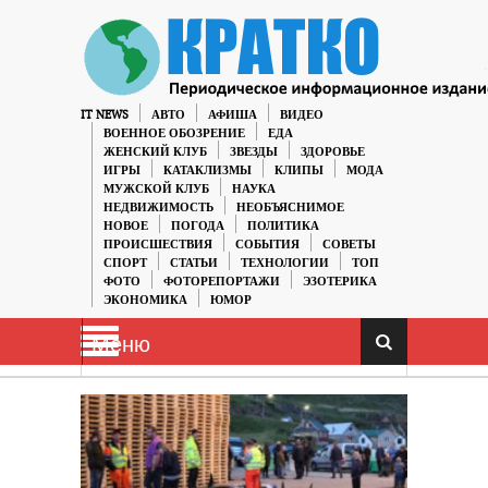
IT NEWS
АВТО
АФИША
ВИДЕО
ВОЕННОЕ ОБОЗРЕНИЕ
ЕДА
ЖЕНСКИЙ КЛУБ
ЗВЕЗДЫ
ЗДОРОВЬЕ
ИГРЫ
КАТАКЛИЗМЫ
КЛИПЫ
МОДА
МУЖСКОЙ КЛУБ
НАУКА
НЕДВИЖИМОСТЬ
НЕОБЪЯСНИМОЕ
НОВОЕ
ПОГОДА
ПОЛИТИКА
ПРОИСШЕСТВИЯ
СОБЫТИЯ
СОВЕТЫ
СПОРТ
СТАТЬИ
ТЕХНОЛОГИИ
ТОП
ФОТО
ФОТОРЕПОРТАЖИ
ЭЗОТЕРИКА
ЭКОНОМИКА
ЮМОР
Меню