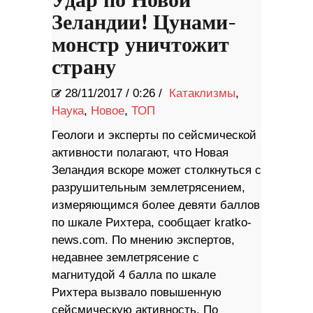
Удар по Новой
Зеландии! Цунами-
монстр уничтожит
страну
28/11/2017
/
0:26 /
Катаклизмы
,
Наука
,
Новое
,
ТОП
Геологи и эксперты по сейсмической
активности полагают, что Новая
Зеландия вскоре может столкнуться с
разрушительным землетрясением,
измеряющимся более девяти баллов
по шкале Рихтера, сообщает kratko-
news.com. По мнению экспертов,
недавнее землетрясение с
магнитудой 4 балла по шкале
Рихтера вызвало повышенную
сейсмическую активность. По