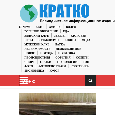
IT NEWS
АВТО
АФИША
ВИДЕО
ВОЕННОЕ ОБОЗРЕНИЕ
ЕДА
ЖЕНСКИЙ КЛУБ
ЗВЕЗДЫ
ЗДОРОВЬЕ
ИГРЫ
КАТАКЛИЗМЫ
КЛИПЫ
МОДА
МУЖСКОЙ КЛУБ
НАУКА
НЕДВИЖИМОСТЬ
НЕОБЪЯСНИМОЕ
НОВОЕ
ПОГОДА
ПОЛИТИКА
ПРОИСШЕСТВИЯ
СОБЫТИЯ
СОВЕТЫ
СПОРТ
СТАТЬИ
ТЕХНОЛОГИИ
ТОП
ФОТО
ФОТОРЕПОРТАЖИ
ЭЗОТЕРИКА
ЭКОНОМИКА
ЮМОР
Меню