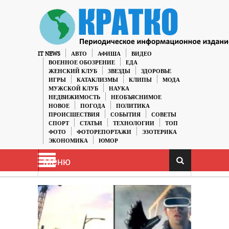
IT NEWS
АВТО
АФИША
ВИДЕО
ВОЕННОЕ ОБОЗРЕНИЕ
ЕДА
ЖЕНСКИЙ КЛУБ
ЗВЕЗДЫ
ЗДОРОВЬЕ
ИГРЫ
КАТАКЛИЗМЫ
КЛИПЫ
МОДА
МУЖСКОЙ КЛУБ
НАУКА
НЕДВИЖИМОСТЬ
НЕОБЪЯСНИМОЕ
НОВОЕ
ПОГОДА
ПОЛИТИКА
ПРОИСШЕСТВИЯ
СОБЫТИЯ
СОВЕТЫ
СПОРТ
СТАТЬИ
ТЕХНОЛОГИИ
ТОП
ФОТО
ФОТОРЕПОРТАЖИ
ЭЗОТЕРИКА
ЭКОНОМИКА
ЮМОР
Меню