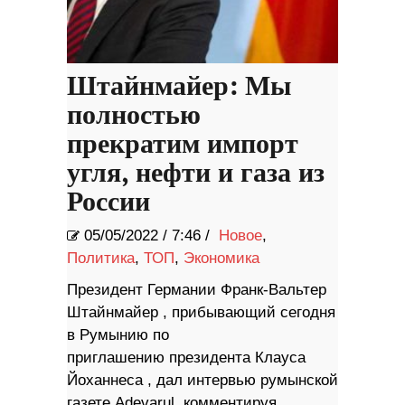
Штайнмайер: Мы
полностью
прекратим импорт
угля, нефти и газа из
России
05/05/2022
/
7:46 /
Новое
,
Политика
,
ТОП
,
Экономика
Президент Германии Франк-Вальтер
Штайнмайер , прибывающий сегодня
в Румынию по
приглашению президента Клауса
Йоханнеса , дал интервью румынской
газете Adevarul, комментируя