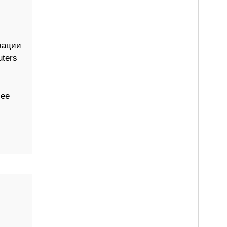
зации
ters
 ее