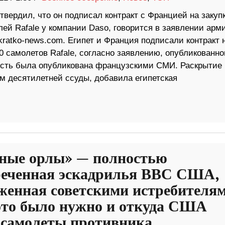
твердил, что он подписал контракт с Францией на закуп
ей Rafale у компании Daso, говорится в заявлении арм
ratko-news.com. Египет и Франция подписали контракт 
0 самолетов Rafale, согласно заявлению, опубликованн
овость была опубликована французскими СМИ. Раскрытие
 десятилетней ссуды, добавила египетская
ные орлы» — полностью
реченная эскадрилья ВВС США,
женная советскими истребителя
это было нужно и откуда США
 самолеты противника