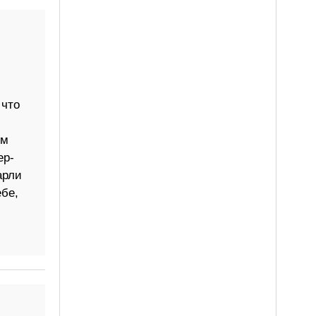
 что
ем
ер-
арли
ебе,