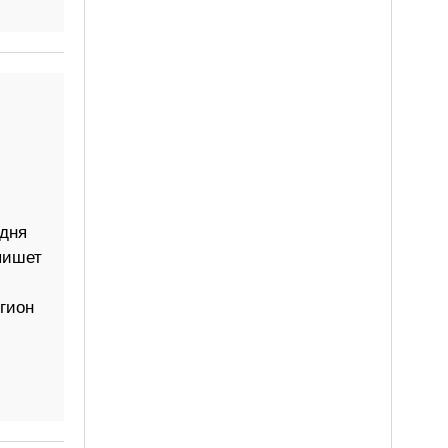
дня
пишет
гион