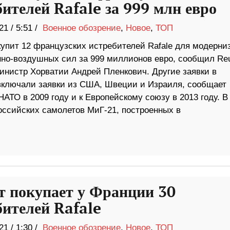
бителей Rafale за 999 млн евро
21
/
5:51 /
Военное обозрение
,
Новое
,
ТОП
купит 12 французских истребителей Rafale для модерни
нно-воздушных сил за 999 миллионов евро, сообщил Reu
инистр Хорватии Андрей Пленкович. Другие заявки в
включали заявки из США, Швеции и Израиля, сообщает
АТО в 2009 году и к Европейскому союзу в 2013 году. В
ссийских самолетов МиГ-21, построенных в
т покупает у Франции 30
бителей Rafale
21
/
1:30 /
Военное обозрение
,
Новое
,
ТОП