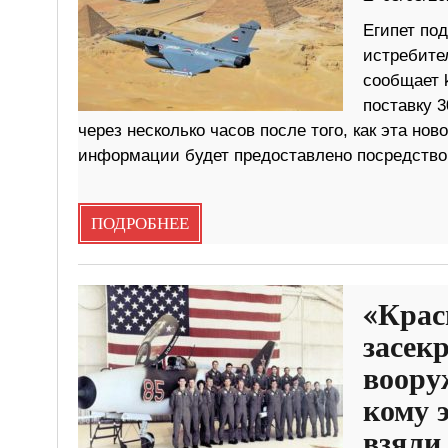
Египет под
истребител
сообщает k
поставку 3
через несколько часов после того, как эта н
информации будет предоставлено посредством
ПОДРОБНЕЕ
«Крас
засек
воору
кому 
взяли