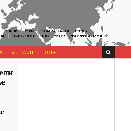
КЛИПЫ
МОДА
МУЖСКОЙ КЛУБ
НАУКА
ТЬИ
ТЕХНОЛОГИИ
ТОП
ФОТО
ФОТОРЕПОРТАЖИ
9
КОНТАКТЫ
О НАС
ели
ье
из