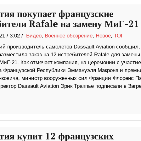
тия покупает французские
бители Rafale на замену МиГ-21
21
/
3:02 /
Видео
,
Военное обозрение
,
Новое
,
ТОП
й производитель самолетов Dassault Aviation сообщил,
азместила заказ на 12 истребителей Rafale для замены
МиГ-21. Как отмечает компания, на церемонии с участи
а Французской Республики Эммануэля Макрона и премь
нковича, министр вооруженных сил Франции Флоренс П
ектор Dassault Aviation Эрик Траппье подписали в Загр
тия купит 12 французских