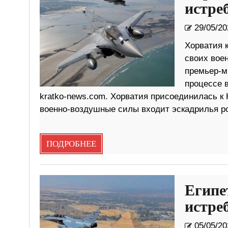
истре
29/05/20
Хорватия 
своих вое
премьер-м
процессе 
kratko-news.com. Хорватия присоединилась к Н
военно-воздушные силы входит эскадрилья ро
ПОДРОБНЕЕ
Египе
истре
05/05/20