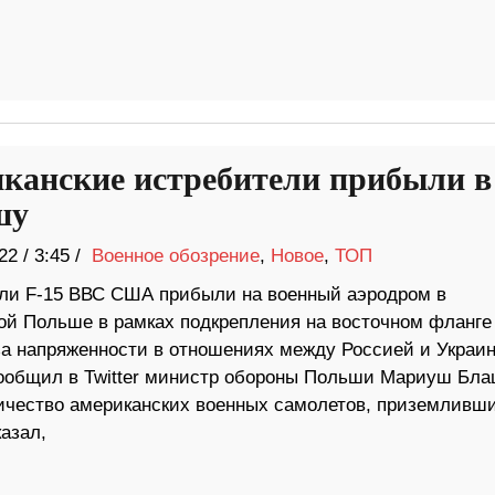
канские истребители прибыли в
шу
22
/
3:45 /
Военное обозрение
,
Новое
,
ТОП
ли F-15 ВВС США прибыли на военный аэродром в
ой Польше в рамках подкрепления на восточном фланге
за напряженности в отношениях между Россией и Украин
ообщил в Twitter министр обороны Польши Мариуш Бла
личество американских военных самолетов, приземливш
казал,