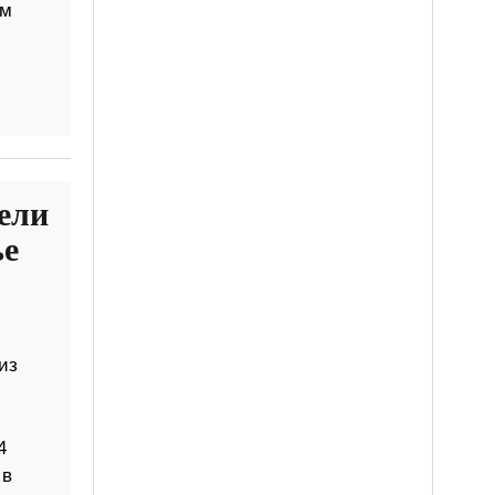
ом
ели
ье
из
4
 в