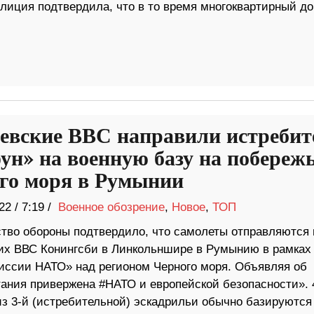
полиция подтвердила, что в то время многоквартирный д
евские ВВС направили истребит
ун» на военную базу на побереж
го моря в Румынии
22
/
7:19 /
Военное обозрение
,
Новое
,
ТОП
тво обороны подтвердило, что самолеты отправляются 
их ВВС Конингсби в Линкольншире в Румынию в рамках
иссии НАТО» над регионом Черного моря. Объявляя об
тания привержена #НАТО и европейской безопасности». 
з 3-й (истребительной) эскадрильи обычно базируются