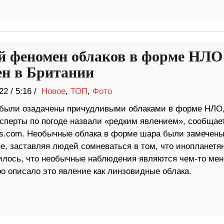
й феномен облаков в форме НЛО
ен в Британии
22
/
5:16 /
Новое
,
ТОП
,
Фото
были озадачены причудливыми облаками в форме НЛО
ксперты по погоде назвали «редким явлением», сообщае
ws.com. Необычные облака в форме шара были замечены
е, заставляя людей сомневаться в том, что инопланетя
илось, что необычные наблюдения являются чем-то мен
о описало это явление как линзовидные облака.