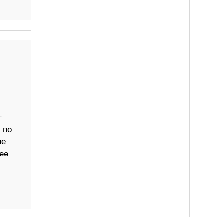
,
т
 по
не
ее