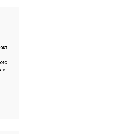
ект
ого
или
е