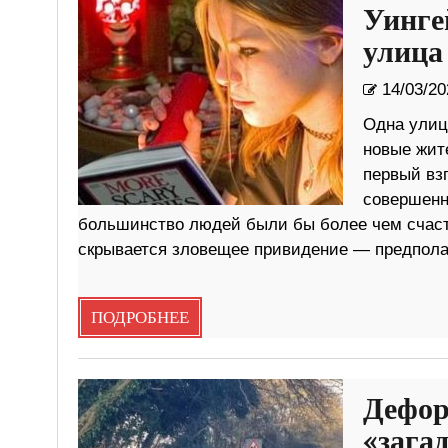
Уинге
улица
14/03/20
Одна улиц
новые жит
первый взг
совершенн
большинство людей были бы более чем счаст
скрывается зловещее привидение — предпола
ПОДРОБНЕЕ
Дефор
«зага