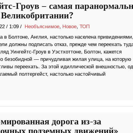
йтс-Гроув – самая паранормаль
 Великобритании?
22
/
1:09 /
Необъяснимое
,
Новое
,
ТОП
а в Болтоне, Англия, настолько населена привидениями,
ели должны подписать отказ, прежде чем переехать туда
ляд Уингейтс-Гроув в Уэстхоттоне, Болтон, кажется
о безобидной — причудливая жилая улица, на которую
ливы переехать. За этой идиллической внешностью, од
гаемый полтергейст, настолько настойчивый
мированная дорога из-за
дочных подземных движений»