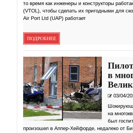
то время как инженеры и конструкторы работ
(VTOL), чтобы сделать их пригодными для скор
Air Port Ltd (UAP) работает
ПОДРОБНЕЕ
Пилот
в мно
Велик
03/04/20
Шокирующи
на многок
был госпи
произошел в Аппер-Хейфорде, недалеко от Бис