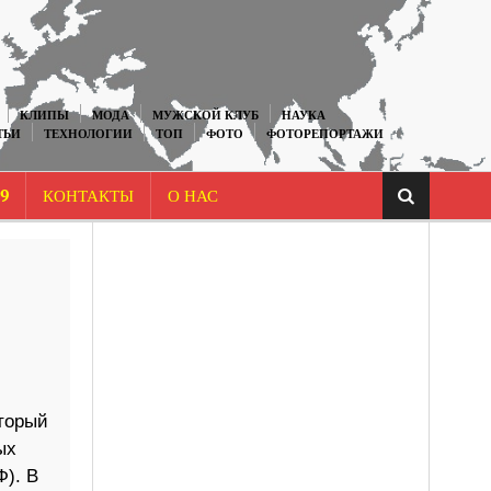
КЛИПЫ
МОДА
МУЖСКОЙ КЛУБ
НАУКА
ТЬИ
ТЕХНОЛОГИИ
ТОП
ФОТО
ФОТОРЕПОРТАЖИ
9
КОНТАКТЫ
О НАС
оторый
ых
). В