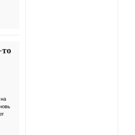
-то
 на
новь
ет