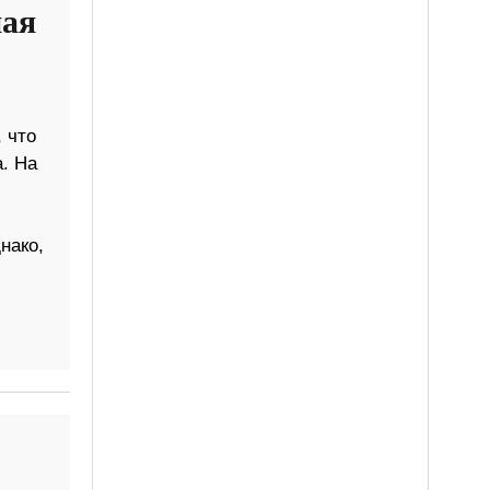
ная
 что
. На
нако,