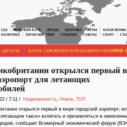
ЕДА
ЖЕНСКИЙ КЛУБ
ЗВЕЗДЫ
ЗДОРОВЬЕ
ИГРЫ
КАТАКЛИЗМЫ
ПОЛИТИКА
ПРОИСШЕСТВИЯ
СОБЫТИЯ
СОВЕТЫ
СПОРТ
СТА
ЦИТАТЫ
КАРТА ЗАРАЖЕНИЯ КОРОНАВИРУСОМ COVID-1
икобритании открылся первый в
аэропорт для летающих
обилей
22
/
7:11 /
Недвижимость
,
Новое
,
ТОП
ритании открылся первый в мире городской аэропорт, к
«летающим такси» взлетать и приземляться в оживленн
ородов, сообщает Всемирный экономический форум (ВЭФ