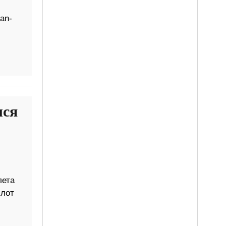
an-
лся
лета
илот