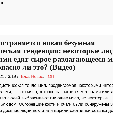
аш
остраняется новая безумная
ческая тенденция: некоторые лю
ами едят сырое разлагающееся м
пасно ли это? (Видео)
21
/
3:19 /
Еда
,
Новое
,
ТОП
диетическая тенденция, продвигаемая некоторыми интер
елями, — это мясо, которое разлагается месяцами или 
ство людей выбрасывают гниющее мясо, но некоторые
блюдом. Обгоревшие кости и очаги были обнаружены 3
что древние люди пекли или варили охотничьи останки д