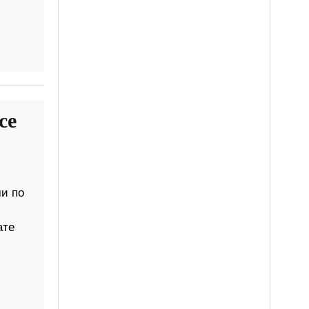
се
и по
ате