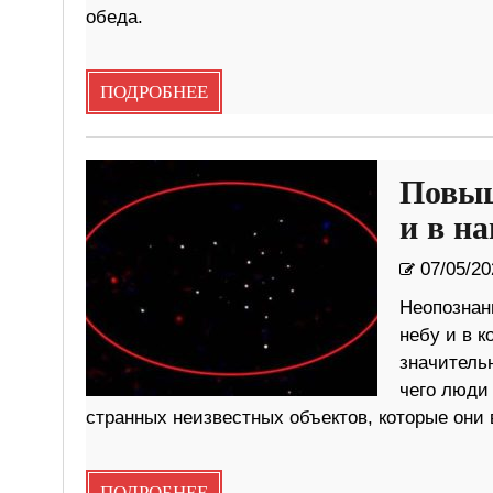
обеда.
ПОДРОБНЕЕ
Повыш
и в н
07/05/20
Неопознан
небу и в к
значитель
чего люди
странных неизвестных объектов, которые они 