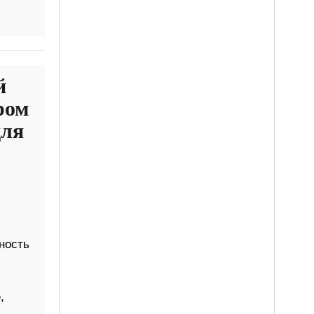
й
ром
для
ность
,