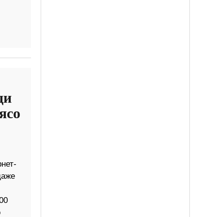
ди
ясо
нет-
даже
00
о