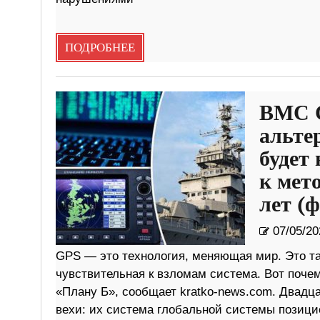
ПОДРОБНЕЕ
ВМС 
альте
будет
к мет
лет (ф
07/05/20
GPS — это технология, меняющая мир. Это та
чувствительная к взломам система. Вот поч
«Плану Б», сообщает kratko-news.com. Двадца
вехи: их система глобальной системы позици