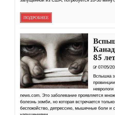
запущенной из США, потребуется 20-30 минут
ПОДРОБНЕЕ
Вспыш
Канаде
85 ле
07/05/20
Вспышка з
провинции
неврологи 
news.com. Это заболевание проявляется мно
болезнь зомби, но которая встречается тольк
беспокойство, депрессию, мышечные боли и 
нарушениями