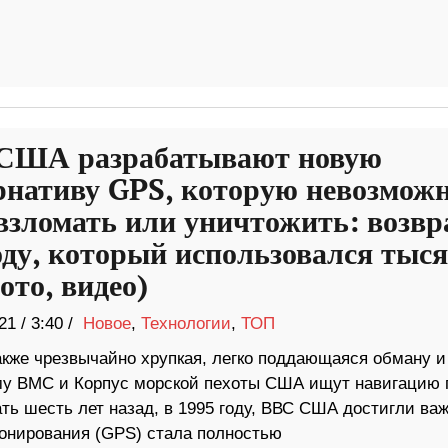
США разрабатывают новую
рнативу GPS, которую невозмож
 взломать или уничтожить: возвр
оду, который использовался тыс
ото, видео)
21
/
3:40 /
Новое
,
Технологии
,
ТОП
кже чрезвычайно хрупкая, легко поддающаяся обману и
ему ВМС и Корпус морской пехоты США ищут навигацию 
ть шесть лет назад, в 1995 году, ВВС США достигли ва
онирования (GPS) стала полностью