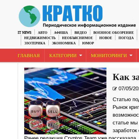
IT NEWS
АВТО
АФИША
ВИДЕО
ВОЕННОЕ ОБОЗРЕНИЕ
НЕДВИЖИМОСТЬ
НЕОБЪЯСНИМОЕ
НОВОЕ
ПОГОДА
ЭЗОТЕРИКА
ЭКОНОМИКА
ЮМОР
ГЛАВНАЯ
КАТЕГОРИИ
МОНИТОРИНГИ
Как з
07/05/20
Статью по
Рынок кри
возможнос
статье мы
заработок
Ранее редакция Cryptos.Team уже рассказала, 