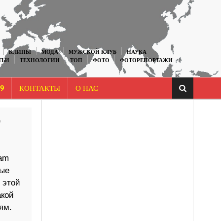
КЛИПЫ
МОДА
МУЖСКОЙ КЛУБ
НАУКА
ТЬИ
ТЕХНОЛОГИИ
ТОП
ФОТО
ФОТОРЕПОРТАЖИ
9
КОНТАКТЫ
О НАС
т
eam
ные
 этой
акой
ям.