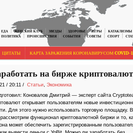
ЕДА
ЖЕНСКИЙ КЛУБ
ЗВЕЗДЫ
ЗДОРОВЬЕ
ИГРЫ
КАТАКЛИЗМЫ
ПОЛИТИКА
ПРОИСШЕСТВИЯ
СОБЫТИЯ
СОВЕТЫ
СПОРТ
СТА
ЦИТАТЫ
КАРТА ЗАРАЖЕНИЯ КОРОНАВИРУСОМ COVID-1
аработать на бирже криптовалю
21
/
20:11 /
Статьи
,
Экономика
дготовил: Коновалов Дмитрий — эксперт сайта Cryptot
птовалют открывает пользователям новые инвестицион
ти. Для этого нужно использовать торговую площадку. В
 рассмотрим функционал криптовалютной биржи и то, к
 она может обеспечить зарегистрированным пользовател
как вывести деньги с YoBit. Можно ли заработать без