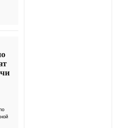
но
ат
ячи
по
жной