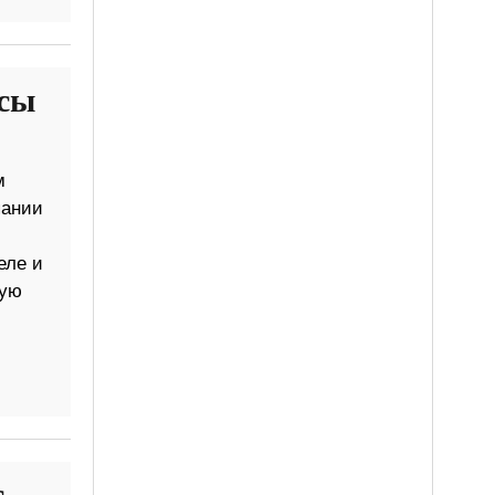
исы
м
пании
еле и
чую