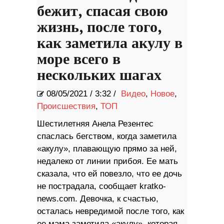
бежит, спасая свою
жизнь, после того,
как заметила акулу в
море всего в
нескольких шагах
08/05/2021
/
3:32 /
Видео
,
Новое
,
Происшествия
,
ТОП
Шестилетняя Анела Резентес
спаслась бегством, когда заметила
«акулу», плавающую прямо за ней,
недалеко от линии прибоя. Ее мать
сказала, что ей повезло, что ее дочь
не пострадала, сообщает kratko-
news.com. Девочка, к счастью,
осталась невредимой после того, как
ее мама заметила «акулу», которая