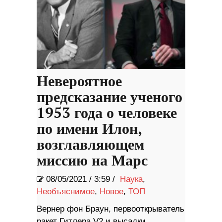
Невероятное
предсказание ученого
1953 года о человеке
по имени Илон,
возглавляющем
миссию на Марс
08/05/2021
/
3:59 /
Наука
,
Необъяснимое
,
Новое
,
ТОП
Вернер фон Браун, первооткрыватель
ракет Гитлера V2 и высадки