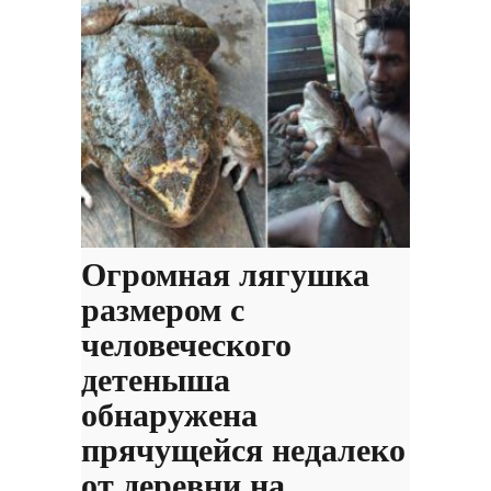
Огромная лягушка
размером с
человеческого
детеныша
обнаружена
прячущейся недалеко
от деревни на