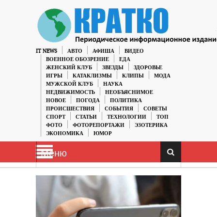
IT NEWS
АВТО
АФИША
ВИДЕО
ВОЕННОЕ ОБОЗРЕНИЕ
ЕДА
ЖЕНСКИЙ КЛУБ
ЗВЕЗДЫ
ЗДОРОВЬЕ
ИГРЫ
КАТАКЛИЗМЫ
КЛИПЫ
МОДА
МУЖСКОЙ КЛУБ
НАУКА
НЕДВИЖИМОСТЬ
НЕОБЪЯСНИМОЕ
НОВОЕ
ПОГОДА
ПОЛИТИКА
ПРОИСШЕСТВИЯ
СОБЫТИЯ
СОВЕТЫ
СПОРТ
СТАТЬИ
ТЕХНОЛОГИИ
ТОП
ФОТО
ФОТОРЕПОРТАЖИ
ЭЗОТЕРИКА
ЭКОНОМИКА
ЮМОР
Меню