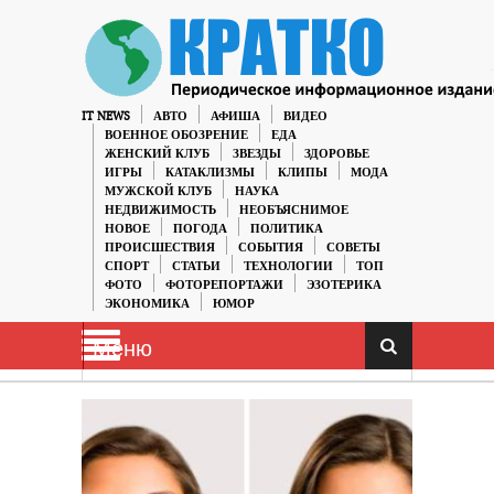
IT NEWS
АВТО
АФИША
ВИДЕО
ВОЕННОЕ ОБОЗРЕНИЕ
ЕДА
ЖЕНСКИЙ КЛУБ
ЗВЕЗДЫ
ЗДОРОВЬЕ
ИГРЫ
КАТАКЛИЗМЫ
КЛИПЫ
МОДА
МУЖСКОЙ КЛУБ
НАУКА
НЕДВИЖИМОСТЬ
НЕОБЪЯСНИМОЕ
НОВОЕ
ПОГОДА
ПОЛИТИКА
ПРОИСШЕСТВИЯ
СОБЫТИЯ
СОВЕТЫ
СПОРТ
СТАТЬИ
ТЕХНОЛОГИИ
ТОП
ФОТО
ФОТОРЕПОРТАЖИ
ЭЗОТЕРИКА
ЭКОНОМИКА
ЮМОР
Меню