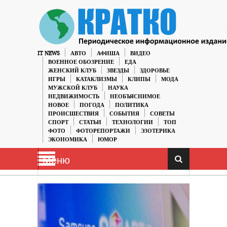
IT NEWS
АВТО
АФИША
ВИДЕО
ВОЕННОЕ ОБОЗРЕНИЕ
ЕДА
ЖЕНСКИЙ КЛУБ
ЗВЕЗДЫ
ЗДОРОВЬЕ
ИГРЫ
КАТАКЛИЗМЫ
КЛИПЫ
МОДА
МУЖСКОЙ КЛУБ
НАУКА
НЕДВИЖИМОСТЬ
НЕОБЪЯСНИМОЕ
НОВОЕ
ПОГОДА
ПОЛИТИКА
ПРОИСШЕСТВИЯ
СОБЫТИЯ
СОВЕТЫ
СПОРТ
СТАТЬИ
ТЕХНОЛОГИИ
ТОП
ФОТО
ФОТОРЕПОРТАЖИ
ЭЗОТЕРИКА
ЭКОНОМИКА
ЮМОР
Меню