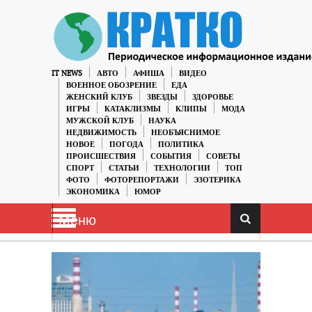
IT NEWS
АВТО
АФИША
ВИДЕО
ВОЕННОЕ ОБОЗРЕНИЕ
ЕДА
ЖЕНСКИЙ КЛУБ
ЗВЕЗДЫ
ЗДОРОВЬЕ
ИГРЫ
КАТАКЛИЗМЫ
КЛИПЫ
МОДА
МУЖСКОЙ КЛУБ
НАУКА
НЕДВИЖИМОСТЬ
НЕОБЪЯСНИМОЕ
НОВОЕ
ПОГОДА
ПОЛИТИКА
ПРОИСШЕСТВИЯ
СОБЫТИЯ
СОВЕТЫ
СПОРТ
СТАТЬИ
ТЕХНОЛОГИИ
ТОП
ФОТО
ФОТОРЕПОРТАЖИ
ЭЗОТЕРИКА
ЭКОНОМИКА
ЮМОР
Меню