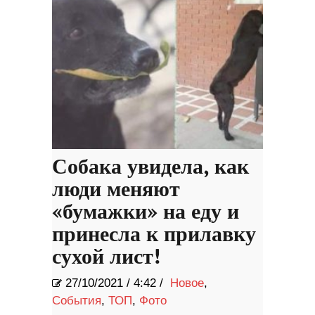
Собака увидела, как
люди меняют
«бумажки» на еду и
принесла к прилавку
сухой лист!
27/10/2021
/
4:42 /
Новое
,
События
,
ТОП
,
Фото